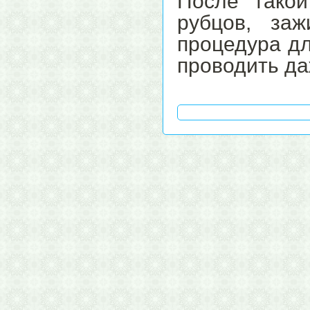
После тако
рубцов, за
процедура дл
проводить д