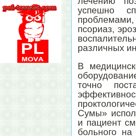
лечению по
успешно сп
проблемами, 
псориаз, эро
воспалительн
различных ин
В медицинск
оборудовани
точно пост
эффективнос
проктологи
Сумы» испол
и пациент см
больного на