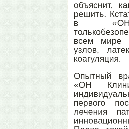
объяснит, к
решить. Кста
в «ОН 
толькобезоп
всем мире 
узлов, лате
коагуляция.
Опытный вра
«ОН Клин
индивидуал
первого по
лечения па
инновационн