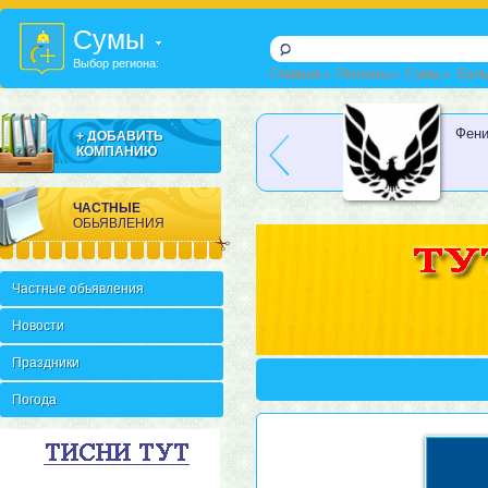
Cумы
Выбор региона:
Главная
»
Регионы
»
Cумы
»
Боль
Фонкони
Фени
+ ДОБАВИТЬ
КОМПАНИЮ
ЧАСТНЫЕ
ОБЬЯВЛЕНИЯ
Частные обьявления
Новости
Праздники
Погода