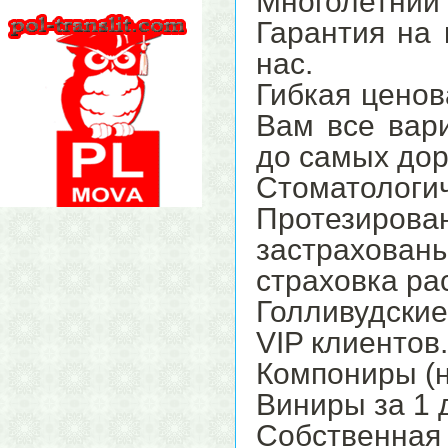
Многолетний 
Гарантия на
нас.
Гибкая ценов
Вам все вар
до самых дор
Стоматологич
Протезирова
застрахова
страховка ра
Голливудски
VIP клиентов.
Компониры (н
Виниры за 1 
Собственная 