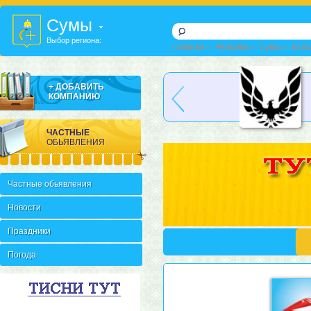
Cумы
Выбор региона:
Главная
»
Регионы
»
Cумы
»
Боль
Фонкони
Фени
+ ДОБАВИТЬ
КОМПАНИЮ
ЧАСТНЫЕ
ОБЬЯВЛЕНИЯ
Частные обьявления
Новости
Праздники
Погода